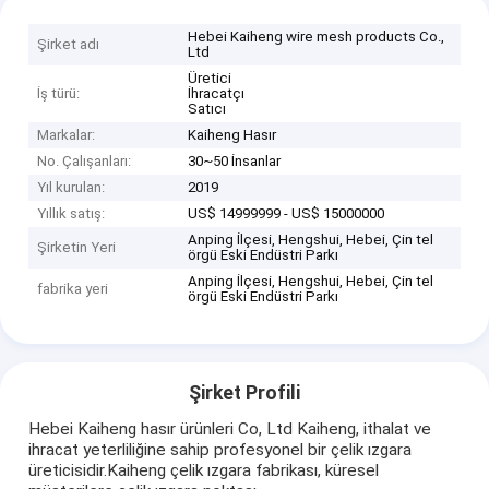
Hebei Kaiheng wire mesh products Co.,
Şirket adı
Ltd
Üretici
İş türü:
İhracatçı
Satıcı
Markalar:
Kaiheng Hasır
No. Çalışanları:
30~50 İnsanlar
Yıl kurulan:
2019
Yıllık satış:
US$ 14999999 - US$ 15000000
Anping İlçesi, Hengshui, Hebei, Çin tel
Şirketin Yeri
örgü Eski Endüstri Parkı
Anping İlçesi, Hengshui, Hebei, Çin tel
fabrika yeri
örgü Eski Endüstri Parkı
Şirket Profili
Hebei Kaiheng hasır ürünleri Co, Ltd Kaiheng, ithalat ve
ihracat yeterliliğine sahip profesyonel bir çelik ızgara
üreticisidir.Kaiheng çelik ızgara fabrikası, küresel