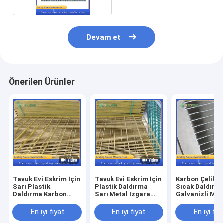
Devam et
Önerilen Ürünler
Tavuk Evi Eskrim İçin
Tavuk Evi Eskrim İçin
Karbon Çelik 
Sarı Plastik
Plastik Daldırma
Sıcak Daldırm
Daldırma Karbon
Sarı Metal Izgara
Galvanizli Met
Çelik Izgara
Izgarası
Izgara Hdg Iz
Güvercin Kafes
En iyi fiyat
En iyi fiyat
En iyi fiy