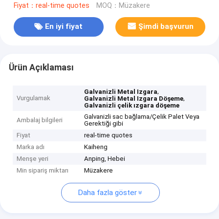
Fiyat：real-time quotes
MOQ：Müzakere
En iyi fiyat
Şimdi başvurun
Ürün Açıklaması
,
Galvanizli Metal Izgara
Vurgulamak
,
Galvanizli Metal Izgara Döşeme
Galvanizli çelik ızgara döşeme
Galvanizli sac bağlama/Çelik Palet Veya
Ambalaj bilgileri
Gerektiği gibi
Fiyat
real-time quotes
Marka adı
Kaiheng
Menşe yeri
Anping, Hebei
Min sipariş miktarı
Müzakere
Daha fazla göster