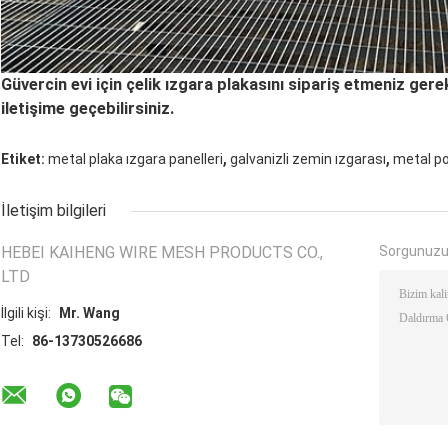
Güvercin evi için çelik ızgara plakasını sipariş etmeniz gere
iletişime geçebilirsiniz.
,
,
Etiket:
metal plaka ızgara panelleri
galvanizli zemin ızgarası
metal p
İletişim bilgileri
HEBEI KAIHENG WIRE MESH PRODUCTS CO.,
Sorgunuzu
LTD
İlgili kişi:
Mr. Wang
Tel:
86-13730526686