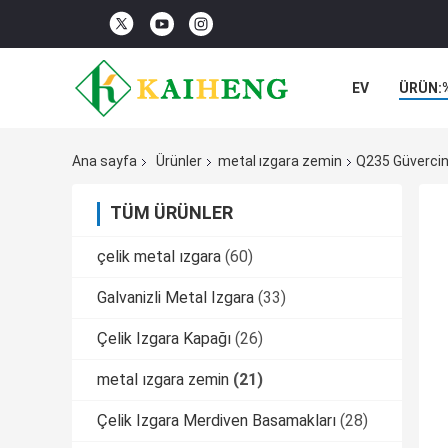
EV
ÜRÜN:
Ana sayfa
Ürünler
metal ızgara zemin
Q235 Güvercin 
TÜM ÜRÜNLER
çelik metal ızgara
(60)
Galvanizli Metal Izgara
(33)
Çelik Izgara Kapağı
(26)
metal ızgara zemin
(21)
Çelik Izgara Merdiven Basamakları
(28)