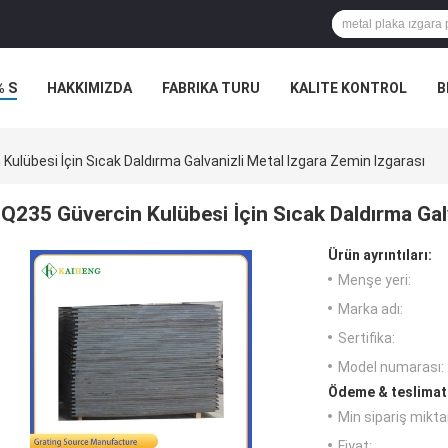
% S
HAKKIMIZDA
FABRIKA TURU
KALITE KONTROL
B
Kulübesi İçin Sıcak Daldırma Galvanizli Metal Izgara Zemin Izgarası
Q235 Güvercin Kulübesi İçin Sıcak Daldırma Gal
Ürün ayrıntıları:
Menşe yeri:
Marka adı:
Sertifika:
Model numarası:
Ödeme & teslimat 
Min sipariş miktar
Fiyat: