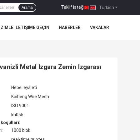
Teklif isteği
|
Turkish
Arama
IZIMLE ILETIŞIME GEÇIN
HABERLER
VAKALAR
vanizli Metal Izgara Zemin Izgarası
Hebei eyaleti
Kaiheng Wire Mesh
ISO 9001
kh055
koşulları:
ı:
1000 blok
real-time quotes