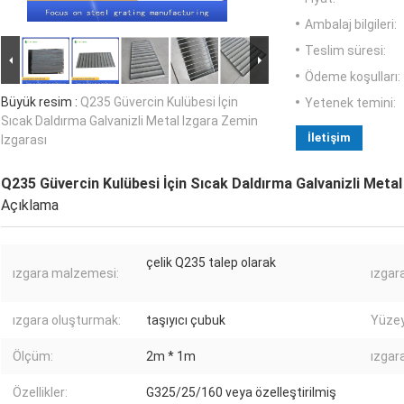
Ambalaj bilgileri:
Teslim süresi:
Ödeme koşulları:
Büyük resim :
Q235 Güvercin Kulübesi İçin
Yetenek temini:
Sıcak Daldırma Galvanizli Metal Izgara Zemin
İletişim
Izgarası
Q235 Güvercin Kulübesi İçin Sıcak Daldırma Galvanizli Metal
Açıklama
çelik Q235 talep olarak
ızgara malzemesi:
ızgara
ızgara oluşturmak:
taşıyıcı çubuk
Yüzey
Ölçüm:
2m * 1m
ızgara
Özellikler:
G325/25/160 veya özelleştirilmiş