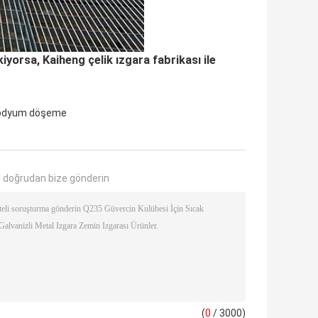
kiyorsa, Kaiheng çelik ızgara fabrikası ile
odyum döşeme
 doğrudan bize gönderin
(
0
/ 3000)