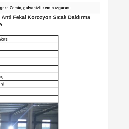
zgara Zemin
,
galvanizli zemin ızgarası
n Anti Fekal Korozyon Sıcak Daldırma
e
akası
iş
ni