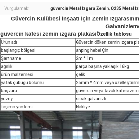
Vurgulamak:
güvercin Metal Izgara Zemin
,
Q235 Metal I
Güvercin Kulübesi İnşaatı İçin Zemin Izgarasını
Galvanizlem
güvercin kafesi zemin ızgara plakası
Özellik tablosu
Ürün adı
Güvercin döken zemin ızgara pl
başlangıç ​​bölgesi
anping hebei Çin
Şartname
2m * 1m
ağırlık
parça başına yaklaşık 16kg
ürün malzemesi
çelik
yatak çubuğu bölümü
25mm * 4mm veya özelleştirilm
başvuru
güvercin veya tavuk kafesi zemi
yüzey
sıcak galvanizli
taşıma yöntemi
Nakliye