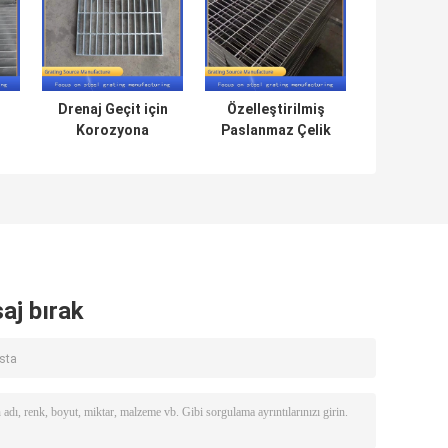
Drenaj Geçit için
Özelleştirilmiş
Korozyona
Paslanmaz Çelik
k
Dayanıklı
Drenaj Izgarası
Galvanizli Metal
Kapak Plakası
Çelik Izgara
Galvanizli
Kapak Plakası
aj bırak