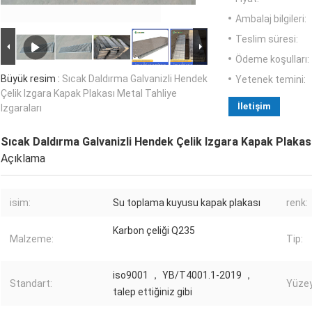
Ambalaj bilgileri:
Teslim süresi:
Ödeme koşulları:
Büyük resim :
Sıcak Daldırma Galvanizli Hendek
Yetenek temini:
Çelik Izgara Kapak Plakası Metal Tahliye
İletişim
Izgaraları
Sıcak Daldırma Galvanizli Hendek Çelik Izgara Kapak Plakası
Açıklama
isim:
Su toplama kuyusu kapak plakası
renk:
Karbon çeliği Q235
Malzeme:
Tip:
iso9001 ， YB/T4001.1-2019 ，
Standart:
Yüzey
talep ettiğiniz gibi